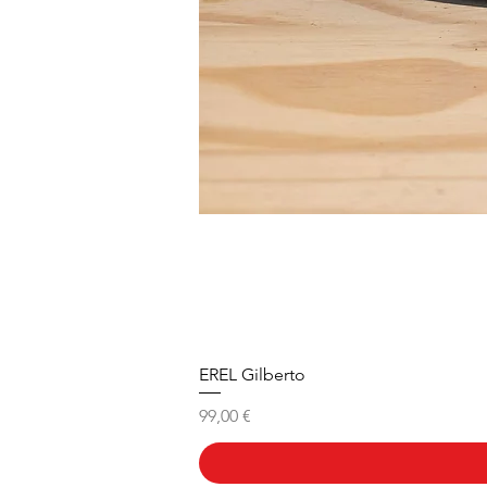
EREL Gilberto
Prix
99,00 €