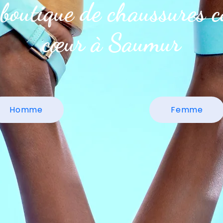
boutique de chaussures c
cœur à Saumur
Homme
Femme