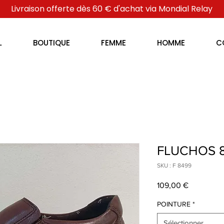
Livraison offerte dès 60 € d'achat via Mondial Relay
L
BOUTIQUE
FEMME
HOMME
C
FLUCHOS 
SKU : F 8499
Prix
109,00 €
POINTURE
*
Sélectionner