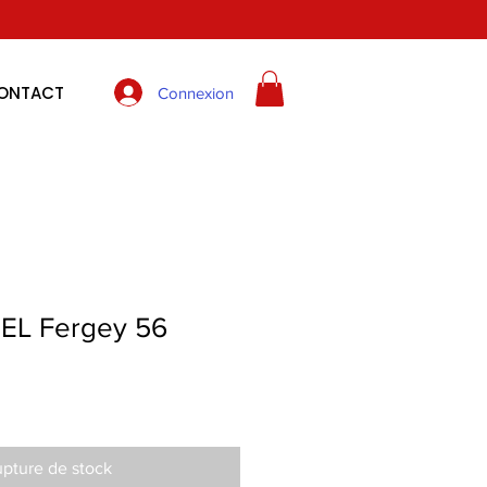
ONTACT
Connexion
EL Fergey 56
pture de stock