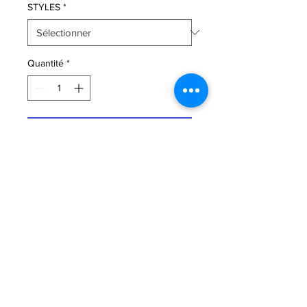
STYLES
*
Quantité
*
Ajouter au panier
Sandale en cuir camel de chez Paula
Urban.
Fermeture bride boucle.
Doublure et première cuir .
Semelle gomme .
Talon 25 mm.