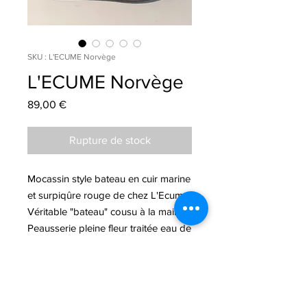
SKU : L'ECUME Norvège
L'ECUME Norvège
Prix
89,00 €
Rupture de stock
Mocassin style bateau en cuir marine
et surpiqûre rouge de chez L'Ecume.
Véritable "bateau" cousu à la main .
Peausserie pleine fleur traitée eau de
mer.
Non doublé et première cuir.
Semelle gomme antidérapante.